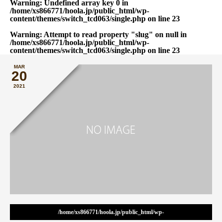
Warning
: Undefined array key 0 in
/home/xs866771/hoola.jp/public_html/wp-
content/themes/switch_tcd063/single.php
on line
23
Warning
: Attempt to read property "slug" on null in
/home/xs866771/hoola.jp/public_html/wp-
content/themes/switch_tcd063/single.php
on line
23
MAR
20
2021
/home/xs866771/hoola.jp/public_html/wp-