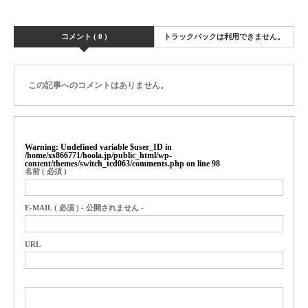
コメント ( 0 )
トラックバックは利用できません。
この記事へのコメントはありません。
Warning
: Undefined variable $user_ID in
/home/xs866771/hoola.jp/public_html/wp-
content/themes/switch_tcd063/comments.php
on line
98
名前 ( 必須 )
E-MAIL ( 必須 ) - 公開されません -
URL