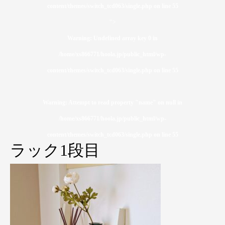
content/themes/switch_tcd063/single.php on line
55
">
Warning
: Undefined array key 0 in
/home/xs866771/hoola.jp/public_html/wp-
content/themes/switch_tcd063/single.php
on line
55
Warning
: Attempt to read property "name" on null in
/home/xs866771/hoola.jp/public_html/wp-
content/themes/switch_tcd063/single.php
on line
55
ラック1段目