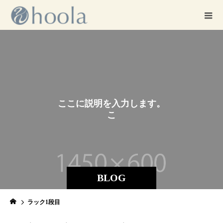
こ
こ
に
説
明
を
入
力
し
ま
す
。
こ
こ
BLOG
ラック1段目