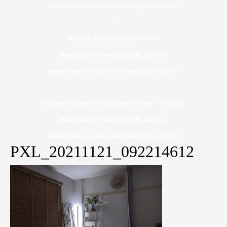
content/themes/switch_tcd063/single.php on line
55
">
Warning
: Undefined array key 0 in
/home/xs866771/hoola.jp/public_html/wp-
content/themes/switch_tcd063/single.php
on line
55
Warning
: Attempt to read property "name" on null in
/home/xs866771/hoola.jp/public_html/wp-
content/themes/switch_tcd063/single.php
on line
55
PXL_20211121_092214612