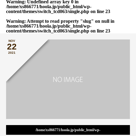
Warning
: Undefined array key 0 in
/home/xs866771/hoola.jp/public_html/wp-
content/themes/switch_tcd063/single.php
on line
23
Warning
: Attempt to read property "slug" on null in
/home/xs866771/hoola.jp/public_html/wp-
content/themes/switch_tcd063/single.php
on line
23
NOV
22
2021
/home/xs866771/hoola.jp/public_html/wp-