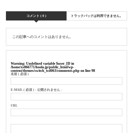
コメント ( 0 )
トラックバックは利用できません。
この記事へのコメントはありません。
Warning
: Undefined variable $user_ID in
/home/xs866771/hoola.jp/public_html/wp-
content/themes/switch_tcd063/comments.php
on line
98
名前 ( 必須 )
E-MAIL ( 必須 ) - 公開されません -
URL