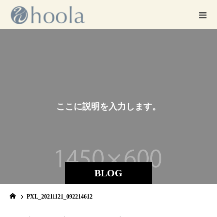
こ
こ
に
説
明
を
入
力
し
ま
す
。
こ
こ
に
説
明
を
BLOG
PXL_20211121_092214612