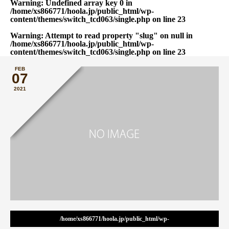
Warning
: Undefined array key 0 in
/home/xs866771/hoola.jp/public_html/wp-
content/themes/switch_tcd063/single.php
on line
23
Warning
: Attempt to read property "slug" on null in
/home/xs866771/hoola.jp/public_html/wp-
content/themes/switch_tcd063/single.php
on line
23
FEB
07
2021
/home/xs866771/hoola.jp/public_html/wp-