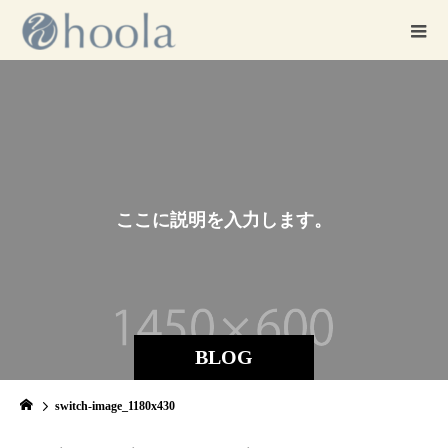
こ
こ
に
説
明
を
入
力
し
ま
す
。
こ
こ
に
BLOG
switch-image_1180x430