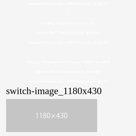
content/themes/switch_tcd063/single.php on line
55
">
Warning
: Undefined array key 0 in
/home/xs866771/hoola.jp/public_html/wp-
content/themes/switch_tcd063/single.php
on line
55
Warning
: Attempt to read property "name" on null in
/home/xs866771/hoola.jp/public_html/wp-
content/themes/switch_tcd063/single.php
on line
55
switch-image_1180x430