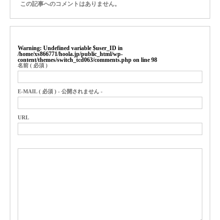
この記事へのコメントはありません。
Warning
: Undefined variable $user_ID in
/home/xs866771/hoola.jp/public_html/wp-
content/themes/switch_tcd063/comments.php
on line
98
名前 ( 必須 )
E-MAIL ( 必須 ) - 公開されません -
URL